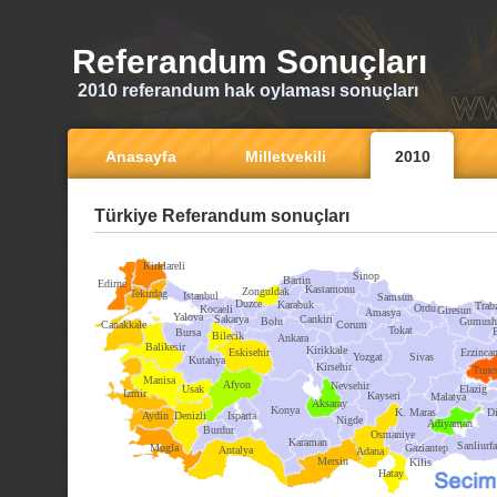
Referandum Sonuçları
2010 referandum hak oylaması sonuçları
Anasayfa
Milletvekili
2010
Türkiye Referandum sonuçları
Kirklareli
Sinop
Bartin
Edirne
Kastamonu
Zonguldak
Tekirdag
Istanbul
Samsun
Duzce
Karabuk
Trab
Ordu
Kocaeli
Giresun
Amasya
Yalova
Sakarya
Cankiri
Bolu
Gumush
Canakkale
Corum
Tokat
Bursa
Bilecik
Ankara
Balikesir
Kirikkale
Eskisehir
Erzinca
Yozgat
Sivas
Kutahya
Kirsehir
Tunce
Manisa
Afyon
Nevsehir
Usak
Elazig
Izmir
Kayseri
Malatya
Aksaray
Konya
K. Maras
Di
Aydin
Denizli
Isparta
Nigde
Adiyaman
Burdur
Osmaniye
Karaman
Sanliurfa
Mugla
Gaziantep
Antalya
Adana
Mersin
Kilis
Hatay