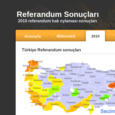
Referandum Sonuçları
2010 referandum hak oylaması sonuçları
Anasayfa
Milletvekili
2010
Türkiye Referandum sonuçları
Kirklareli
Sinop
Bartin
Edirne
Kastamonu
Zonguldak
Tekirdag
Istanbul
Samsun
Duzce
Karabuk
Trab
Ordu
Kocaeli
Giresun
Amasya
Yalova
Sakarya
Cankiri
Bolu
Gumush
Canakkale
Corum
Tokat
Bursa
Bilecik
Ankara
Balikesir
Kirikkale
Eskisehir
Erzinca
Yozgat
Sivas
Kutahya
Kirsehir
Tunce
Manisa
Afyon
Nevsehir
Usak
Elazig
Izmir
Kayseri
Malatya
Aksaray
Konya
K. Maras
Di
Aydin
Denizli
Isparta
Nigde
Adiyaman
Burdur
Osmaniye
Karaman
Sanliurfa
Mugla
Gaziantep
Antalya
Adana
Mersin
Kilis
Hatay