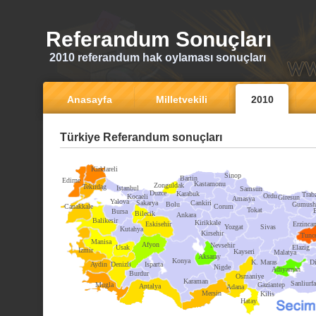
Referandum Sonuçları
2010 referandum hak oylaması sonuçları
Anasayfa
Milletvekili
2010
Türkiye Referandum sonuçları
Kirklareli
Sinop
Bartin
Edirne
Kastamonu
Zonguldak
Tekirdag
Istanbul
Samsun
Duzce
Karabuk
Trab
Ordu
Kocaeli
Giresun
Amasya
Yalova
Sakarya
Cankiri
Bolu
Gumush
Canakkale
Corum
Tokat
Bursa
Bilecik
Ankara
Balikesir
Kirikkale
Eskisehir
Erzinca
Yozgat
Sivas
Kutahya
Kirsehir
Tunce
Manisa
Afyon
Nevsehir
Usak
Elazig
Izmir
Kayseri
Malatya
Aksaray
Konya
K. Maras
Di
Aydin
Denizli
Isparta
Nigde
Adiyaman
Burdur
Osmaniye
Karaman
Sanliurfa
Mugla
Gaziantep
Antalya
Adana
Mersin
Kilis
Hatay