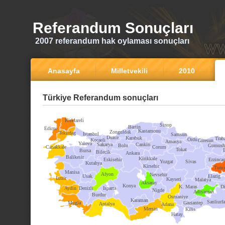
Referandum Sonuçları
2007 referandum hak oylaması sonuçları
Anasayfa
Milletvekili
2010
Türkiye Referandum sonuçları
Kirklareli
Sinop
Bartin
Edirne
Kastamonu
Zonguldak
Tekirdag
Istanbul
Samsun
Duzce
Karabuk
Trab
Ordu
Kocaeli
Giresun
Amasya
Yalova
Sakarya
Cankiri
Bolu
Gumush
Canakkale
Corum
Tokat
Bursa
Bilecik
Ankara
Balikesir
Kirikkale
Eskisehir
Erzinca
Yozgat
Sivas
Kutahya
Kirsehir
Tunce
Manisa
Afyon
Nevsehir
Usak
Elazig
Izmir
Kayseri
Malatya
Aksaray
Konya
K. Maras
Di
Aydin
Denizli
Isparta
Nigde
Adiyaman
Burdur
Osmaniye
Karaman
Sanliurfa
Mugla
Gaziantep
Antalya
Adana
Mersin
Kilis
Hatay