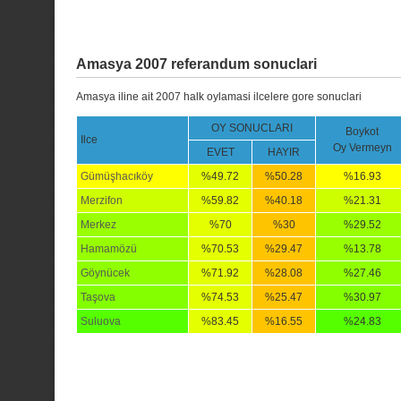
Amasya 2007 referandum sonuclari
Amasya iline ait 2007 halk oylamasi ilcelere gore sonuclari
OY SONUCLARI
Boykot
Ilce
Oy Vermeyn
EVET
HAYIR
Gümüşhacıköy
%49.72
%50.28
%16.93
Merzifon
%59.82
%40.18
%21.31
Merkez
%70
%30
%29.52
Hamamözü
%70.53
%29.47
%13.78
Göynücek
%71.92
%28.08
%27.46
Taşova
%74.53
%25.47
%30.97
Suluova
%83.45
%16.55
%24.83