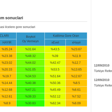
um sonuclari
masi ilcelere gore sonuclari
CLARI
Katilima Gore Oran
Boykot
Oy Vermeyn
HAYIR
xEvet
xHayir
%35.24
%31.64
%43.5
%23.67
%23.38
%48.32
%39
%11.9
%23.02
%44.02
%42.47
%12.7
12/09/2010
%20.33
%31.05
%53.5
%13.65
Türkiye Refe
%19.7
%34.53
%51.64
%12.67
12/09/2010
%14.44
%40.38
%50.36
%8.5
Türkiye Refe
%12.68
%47.21
%45.49
%6.61
%12.61
%39.33
%52.12
%7.52
%8.9
%30.83
%62.34
%6.09