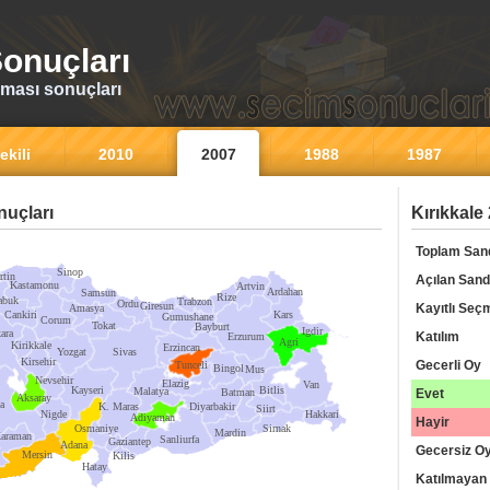
onuçları
ması sonuçları
ekili
2010
2007
1988
1987
uçları
Kırıkkale
Toplam San
Sinop
rtin
Açılan Sand
Kastamonu
Artvin
Ardahan
Samsun
Rize
abuk
Trabzon
Ordu
Giresun
Kayıtlı Seç
Amasya
Cankiri
Kars
Gumushane
Corum
Tokat
Bayburt
Igdir
ara
Katılım
Erzurum
Agri
Kirikkale
Erzincan
Yozgat
Sivas
Kirsehir
Gecerli Oy
Tunceli
Bingol
Mus
Nevsehir
Elazig
Van
Kayseri
Bitlis
Malatya
Batman
Evet
Aksaray
a
K. Maras
Diyarbakir
Siirt
Nigde
Hakkari
Adiyaman
Hayir
Osmaniye
Sirnak
Mardin
araman
Sanliurfa
Gaziantep
Adana
Gecersiz O
Mersin
Kilis
Hatay
Katılmayan