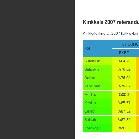
Kırıkkale 2007 referand
Kırıkkale iline ait 2007 halk oyla
OY SONU
Ilce
EVET
Sulakyurt
%64.76
Balışeyh
%76.62
Delice
%76.98
Yahşihan
%79.67
Merkez
%80.3
Keskin
%85.57
Çelebi
%87.32
Bahşılı
%87.39
Karakeçili
%91.1