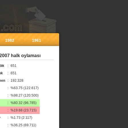
1982
1961
 2007 halk oylaması
dık
:
651
ık
:
651
men
:
192.328
:
%63.75 (122.617)
:
%98.27 (120.500)
:
%80.32 (96.785)
:
%19.68 (23.715)
y
:
%1.73 (2.117)
:
%36.25 (69.711)