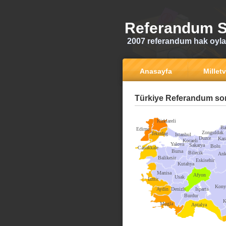
Referandum S
2007 referandum hak oyla
Anasayfa
Milletv
Türkiye Referandum son
Kirklareli
Ba
Edirne
Zonguldak
Tekirdag
Istanbul
Duzce
Kar
Kocaeli
Yalova
Sakarya
Bolu
Canakkale
Bursa
Bilecik
Ank
Balikesir
Eskisehir
Kutahya
Manisa
Afyon
Usak
Izmir
Kony
Aydin
Denizli
Isparta
Burdur
K
Mugla
Antalya