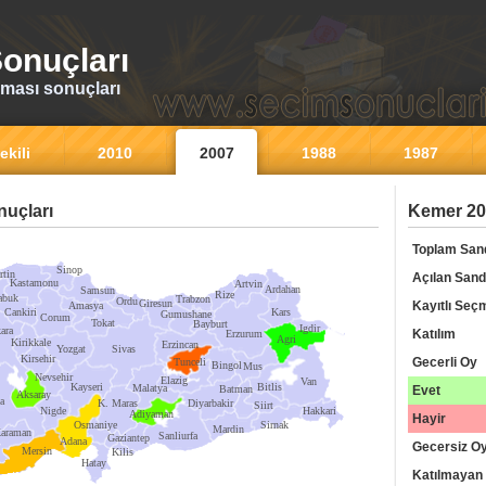
onuçları
ması sonuçları
ekili
2010
2007
1988
1987
uçları
Kemer 20
Toplam San
Sinop
rtin
Açılan Sand
Kastamonu
Artvin
Ardahan
Samsun
Rize
abuk
Trabzon
Ordu
Giresun
Kayıtlı Seç
Amasya
Cankiri
Kars
Gumushane
Corum
Tokat
Bayburt
Igdir
ara
Katılım
Erzurum
Agri
Kirikkale
Erzincan
Yozgat
Sivas
Kirsehir
Gecerli Oy
Tunceli
Bingol
Mus
Nevsehir
Elazig
Van
Kayseri
Bitlis
Malatya
Batman
Evet
Aksaray
a
K. Maras
Diyarbakir
Siirt
Nigde
Hakkari
Adiyaman
Hayir
Osmaniye
Sirnak
Mardin
araman
Sanliurfa
Gaziantep
Adana
Gecersiz O
Mersin
Kilis
Hatay
Katılmayan