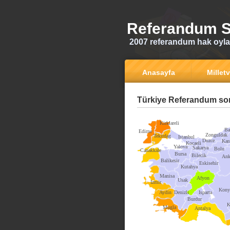
Referandum S
2007 referandum hak oyla
Anasayfa
Milletv
Türkiye Referandum son
Kirklareli
Ba
Edirne
Zonguldak
Tekirdag
Istanbul
Duzce
Kar
Kocaeli
Yalova
Sakarya
Bolu
Canakkale
Bursa
Bilecik
Ank
Balikesir
Eskisehir
Kutahya
Manisa
Afyon
Usak
Izmir
Kony
Aydin
Denizli
Isparta
Burdur
K
Mugla
Antalya