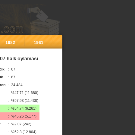
1982
1961
07 halk oylaması
dık
:
67
ık
:
67
men
:
24.484
:
%47.71 (11.680)
:
%97.93 (11.438)
:
%54.74 (6.261)
:
%45.26 (5.177)
y
:
%2.07 (242)
:
%52.3 (12.804)