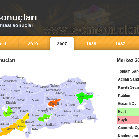
onuçları
ması sonuçları
ekili
2010
2007
1988
1987
uçları
Merkez 2
Toplam San
Sinop
rtin
Açılan Sand
Kastamonu
Artvin
Ardahan
Samsun
Rize
abuk
Trabzon
Ordu
Giresun
Kayıtlı Seç
Amasya
Cankiri
Kars
Gumushane
Corum
Tokat
Bayburt
Igdir
ara
Katılım
Erzurum
Agri
Kirikkale
Erzincan
Yozgat
Sivas
Kirsehir
Gecerli Oy
Tunceli
Bingol
Mus
Nevsehir
Elazig
Van
Kayseri
Bitlis
Malatya
Batman
Evet
Aksaray
a
K. Maras
Diyarbakir
Siirt
Nigde
Hakkari
Adiyaman
Hayir
Osmaniye
Sirnak
Mardin
araman
Sanliurfa
Gaziantep
Adana
Gecersiz O
Mersin
Kilis
Hatay
Katılmayan