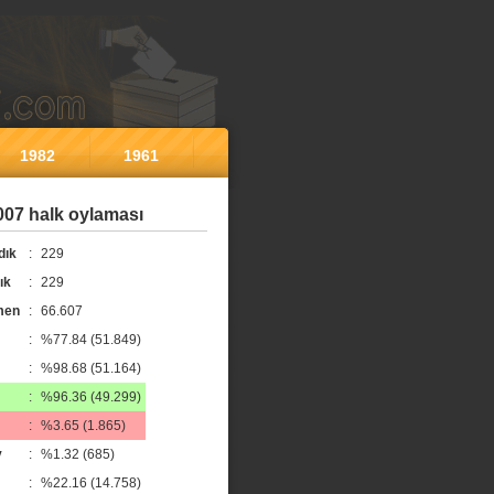
1982
1961
007 halk oylaması
dık
:
229
ık
:
229
men
:
66.607
:
%77.84 (51.849)
:
%98.68 (51.164)
:
%96.36 (49.299)
:
%3.65 (1.865)
y
:
%1.32 (685)
:
%22.16 (14.758)