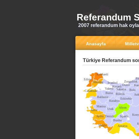
Referandum S
2007 referandum hak oyla
Anasayfa
Milletv
Türkiye Referandum son
Kirklareli
Ba
Edirne
Zonguldak
Tekirdag
Istanbul
Duzce
Kar
Kocaeli
Yalova
Sakarya
Bolu
Canakkale
Bursa
Bilecik
Ank
Balikesir
Eskisehir
Kutahya
Manisa
Afyon
Usak
Izmir
Kony
Aydin
Denizli
Isparta
Burdur
K
Mugla
Antalya