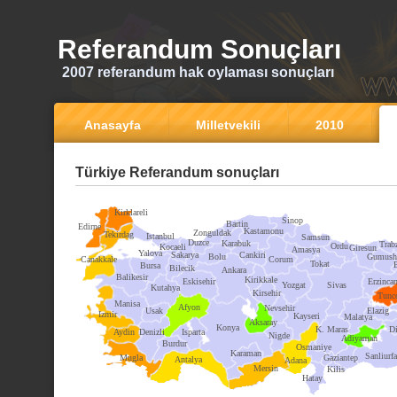
Referandum Sonuçları
2007 referandum hak oylaması sonuçları
Anasayfa
Milletvekili
2010
Türkiye Referandum sonuçları
Kirklareli
Sinop
Bartin
Edirne
Kastamonu
Zonguldak
Tekirdag
Istanbul
Samsun
Duzce
Karabuk
Trab
Ordu
Kocaeli
Giresun
Amasya
Yalova
Sakarya
Cankiri
Bolu
Gumush
Canakkale
Corum
Tokat
Bursa
Bilecik
Ankara
Balikesir
Kirikkale
Eskisehir
Erzinca
Yozgat
Sivas
Kutahya
Kirsehir
Tunce
Manisa
Afyon
Nevsehir
Usak
Elazig
Izmir
Kayseri
Malatya
Aksaray
Konya
K. Maras
Di
Aydin
Denizli
Isparta
Nigde
Adiyaman
Burdur
Osmaniye
Karaman
Sanliurfa
Mugla
Gaziantep
Antalya
Adana
Mersin
Kilis
Hatay