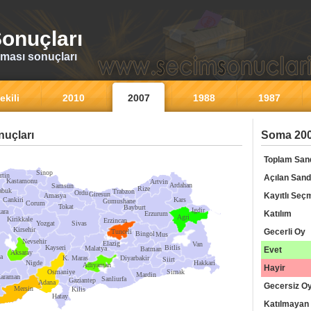
onuçları
ması sonuçları
ekili
2010
2007
1988
1987
uçları
Soma 200
Toplam San
Sinop
rtin
Açılan Sand
Kastamonu
Artvin
Ardahan
Samsun
Rize
abuk
Trabzon
Ordu
Giresun
Kayıtlı Seç
Amasya
Cankiri
Kars
Gumushane
Corum
Tokat
Bayburt
Igdir
ara
Katılım
Erzurum
Agri
Kirikkale
Erzincan
Yozgat
Sivas
Kirsehir
Gecerli Oy
Tunceli
Bingol
Mus
Nevsehir
Elazig
Van
Kayseri
Bitlis
Malatya
Batman
Evet
Aksaray
a
K. Maras
Diyarbakir
Siirt
Nigde
Hakkari
Adiyaman
Hayir
Osmaniye
Sirnak
Mardin
araman
Sanliurfa
Gaziantep
Adana
Gecersiz O
Mersin
Kilis
Hatay
Katılmayan