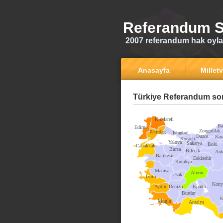
Referandum S
2007 referandum hak oyla
Anasayfa
Milletv
Türkiye Referandum son
Kirklareli
Ba
Edirne
Zonguldak
Tekirdag
Istanbul
Duzce
Kar
Kocaeli
Yalova
Sakarya
Bolu
Canakkale
Bursa
Bilecik
Ank
Balikesir
Eskisehir
Kutahya
Manisa
Afyon
Usak
Izmir
Kony
Aydin
Denizli
Isparta
Burdur
K
Mugla
Antalya