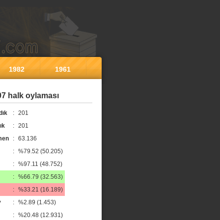
1982
1961
7 halk oylaması
dık
:
201
ık
:
201
men
:
63.136
:
%79.52 (50.205)
:
%97.11 (48.752)
:
%66.79 (32.563)
:
%33.21 (16.189)
y
:
%2.89 (1.453)
:
%20.48 (12.931)