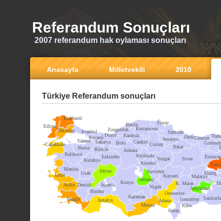
Referandum Sonuçları
2007 referandum hak oylaması sonuçları
Anasayfa
Milletvekili
2010
Türkiye Referandum sonuçları
Kirklareli
Sinop
Bartin
Edirne
Kastamonu
Zonguldak
Tekirdag
Istanbul
Samsun
Duzce
Karabuk
Trab
Ordu
Kocaeli
Giresun
Amasya
Yalova
Sakarya
Cankiri
Bolu
Gumush
Canakkale
Corum
Tokat
Bursa
Bilecik
Ankara
Balikesir
Kirikkale
Eskisehir
Erzinca
Yozgat
Sivas
Kutahya
Kirsehir
Tunce
Manisa
Afyon
Nevsehir
Usak
Elazig
Izmir
Kayseri
Malatya
Aksaray
Konya
K. Maras
Di
Aydin
Denizli
Isparta
Nigde
Adiyaman
Burdur
Osmaniye
Karaman
Sanliurfa
Mugla
Gaziantep
Antalya
Adana
Mersin
Kilis
Hatay